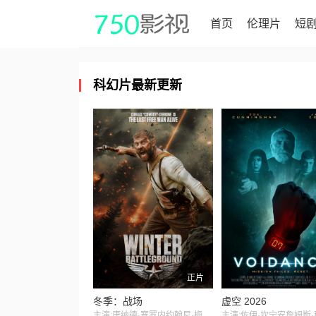
首页
伦理片
短
科幻片最新更新
正片
冬季：战场
虚空 2026
主演:唐纳德·塞罗内约翰尼·梅斯纳凯莉·吉尔伯特