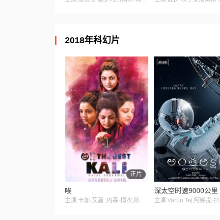
2018年科幻片
正片
唉
深太空时速9000公里
主演:卡加·艾嘉 ,内森·梅农,斯里尼瓦斯·阿瓦萨拉