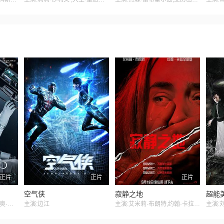
正片
正片
正片
空气侠
寂静之地
超能
主演:Varun Tej,阿娣提·拉奥·希达里,Lavanya Tripathi
主演:边江
主演:艾米莉·布朗特,约翰·卡拉辛斯基,米利森特·西蒙兹,诺亚·尤佩,凯德·伍德沃德,里昂·拉瑟姆,桃乐丝·麦卡锡
主演: