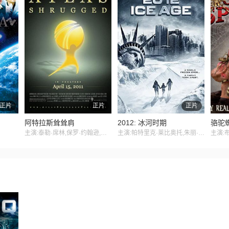
正片
正片
正片
阿特拉斯耸耸肩
2012: 冰河时期
骆驼
主演:泰勒·席林,保罗·约翰逊,格兰特·鲍尔,贾苏·加西亚,马修·马斯登,Rebecca,Wisocky
主演:帕特里克·莱比奥托,朱丽·麦库拉芙,Nick Afanasiev