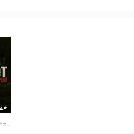
正片
主演:李·亚当斯凯文·杜威基思·盖特尔曼