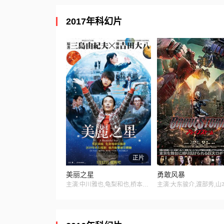
2017年科幻片
正片
美丽之星
勇敢风暴
主演:中川雅也,龟梨和也,桥本爱,中岛朋子,佐佐木藏之介