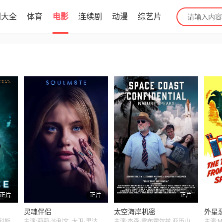
剧大全
体育
电影
连续剧
动漫
综艺片
正片
正片
正片
灵魂伴侣
太空海岸机密
外星
主演:佐伊·坎宁安詹姆斯·科斯莫埃洛伊斯·洛弗尔·安德森
主演:莉莉·沙利文 ,大卫·里达尔 , 克劳迪娅·杜米特 , 阿尔蒂·佛鲁山 , 伊利亚·库克
主演:杰森·雷布霍尔兹,亚历山大·马萨德,萨曼莎·斯通西弗