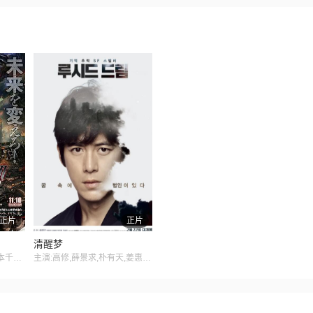
正片
正片
清醒梦
主演:大东骏介,渡部秀,山本千寻,坛蜜,藤田富
主演:高修,薛景求,朴有天,姜惠贞,朴仁焕,千虎珍,全锡浩,李石,李诗雅