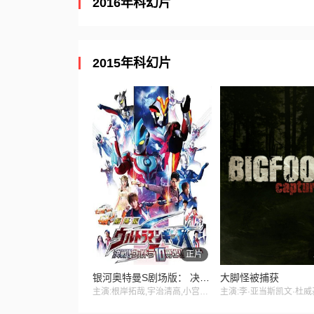
2016年科幻片
2015年科幻片
正片
银河奥特曼S剧场版： 决战！奥特10勇士
大脚怪被捕获
主演:根岸拓哉,宇治清高,小宫有纱,杉浦太阳,泷裕可里,加藤贵宏,草川拓弥,小池里奈,最上摩卡,大浦龙宇一,宫野真守,鹤野刚士,吉冈毅志,福山润,村上阳,外岛孝一,松本健太,铃木达央