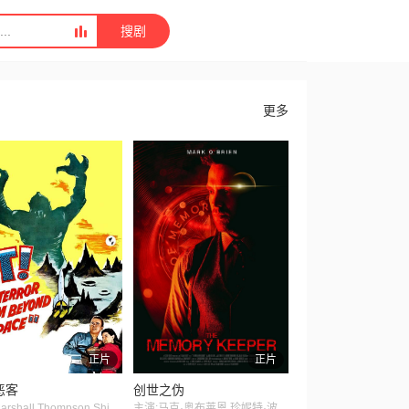
搜剧
更多
正片
正片
恶客
创世之伪
主演:Marshall Thompson,Shirley Patterson,Kim Spalding
主演:马克·奥布莱恩,珍妮特·波特,亚当·切赫曼