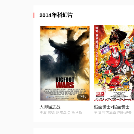
2014年科幻片
正片
大脚怪之战
假面骑士x假面骑士
主演:贾德·尼尔森,C·托马斯·豪威尔,比利·布莱尔,大卫·苏利文,霍尔特·鲍格斯