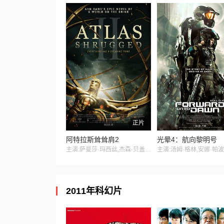
正片
阿特拉斯耸耸肩2
光晕4：航向黎明号
主演:萨曼莎·玛西丝,杰森·贝盖,埃塞·莫拉雷斯,帕特里克·法比安,金·罗德斯,理查德·琼斯,D·B·斯威尼,保罗·麦克兰尼,约翰·鲁宾斯坦,罗伯特·皮卡多,雷·怀斯,戴德里克·巴德,巴格·霍尔,阿尔耶·格罗斯,瑞克斯·林恩
2011年科幻片