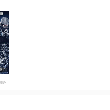
正片
主演:泰·奥尔森,米歇尔·哈里逊,克里斯汀·霍恩,梅寇·阮