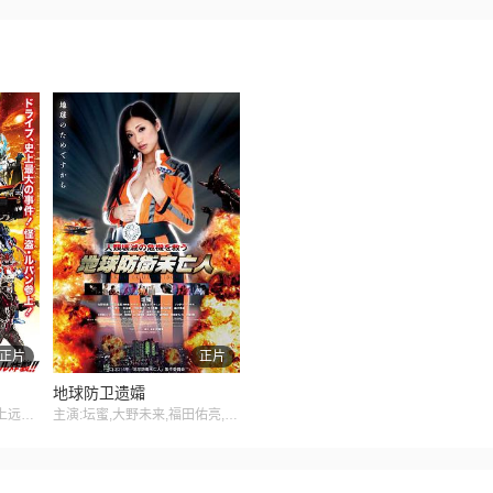
正片
正片
地球防卫遗孀
主演:竹内凉真,内田理央,上远野太洸,吉井怜,滨野谦太,井俣太良,クリス・ペプラー,松岛庄汰,蕨野友也,绫部祐二,片冈鹤太郎,佐野岳,小林丰,高杉真宙,志田友美,久保田悠来,青木玄德,松田岳,松田凌,弓削智久,吉田メタル,三木真一郎
主演:坛蜜,大野未来,福田佑亮,古谷敏,元冬树,堀内正美