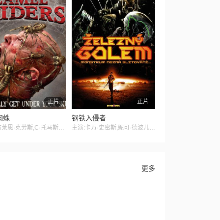
正片
正片
蜘蛛
钢铁入侵者
主演:布莱恩·克劳斯,C·托马斯·豪威尔,GiGi Erneta
主演:卡万·史密斯,妮可·德波儿,克里斯·高瑟
更多