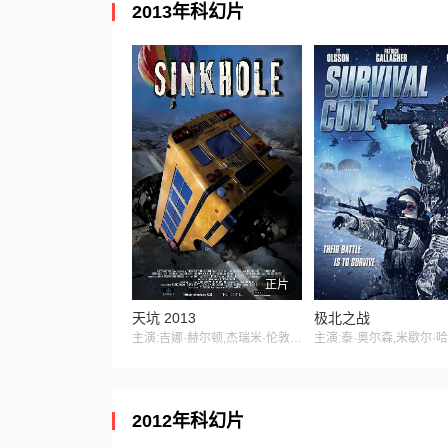
2013年科幻片
正片
天坑 2013
极北之战
主演:吉娜·赫尔顿,杰瑞米·伦敦,埃里克·罗伯茨,Dominika Wolski,埃里克·斯科特·伍兹
2012年科幻片