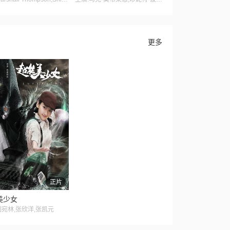
更多
正片
美少女
刘宛林,张欣洋,张凯元