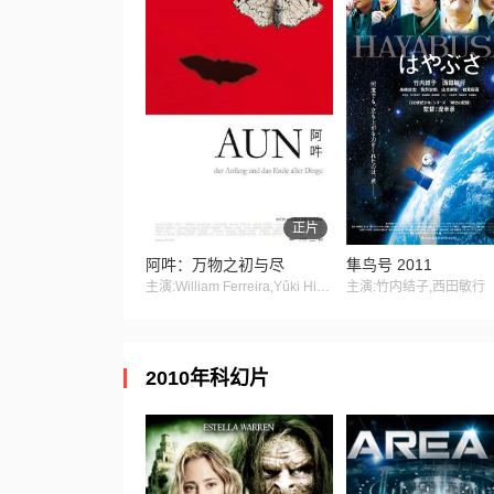
正片
阿吽：万物之初与尽
隼鸟号 2011
主演:William Ferreira,Yûki Hiyori,Tenji Kamogawa
主演:竹内结子,西田敏行
2010年科幻片