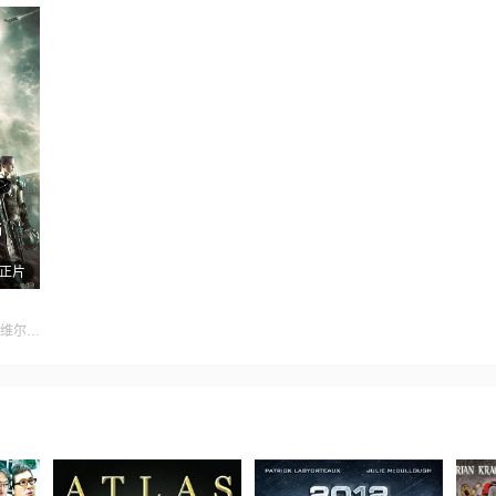
正片
主演:汤姆·格林,安娜·帕波维尔,丹尼尔·库德摩尔,阿耶莱特·祖里尔,麦克·多普德,Enisha,Brewster,Masam,Holden,周逸之