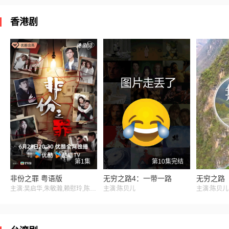
香港剧
第1集
第10集完结
非份之罪 粤语版
无穷之路4：一带一路
无穷之路
主演:吴启华,朱敏瀚,赖慰玲,陈炜,吴伟豪,单立文,阮浩棕,刘佩玥,徐荣,何沛珈,贝安琪,戴祖仪,游嘉欣,江嘉敏,韦家雄,郑子诚,卢宛茵,李家鼎,谭凯琪,邓智坚,江欣燕,黎燕珊,罗冠兰,苏韵姿,吴沚默,叶靖仪,唐嘉麟,张翼东,胡敏芝,区霭玲,方绍聪,梁证嘉,陈嘉俊,关枫馨,彭翔翎,梁皓楷,李启杰,鬼塚,蔡志恩,罗皓谊,陈俊坚,吴天佑,施焯日,林秀怡,曾展望,徐文浩,张彦博,翟锋
主演:陈贝儿
主演:陈贝儿 J