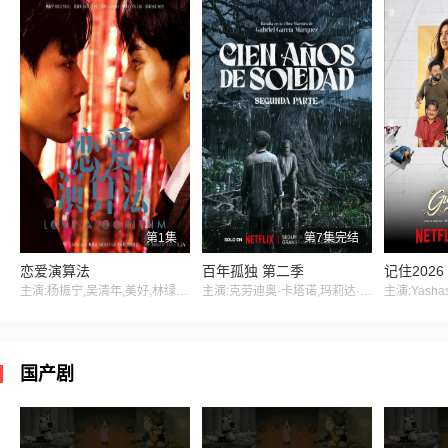
第1集
第7集完结
恋爱演算法
百年孤独 第二季
记住2026
主演:杨振宁,吴清年,美好,林绿,舒森
主演:克劳迪奥·卡塔诺,玛莉达·索托,罗兰·索菲亚,阿基玛,维尼亚·马查多,赫苏斯-雷耶斯,戴里斯·范·格里肯,Rubén Alberto Prado Restrepo,Rashed Estefenn,安立奎·波维达,路易斯·费尔南多·吉尔,安吉拉·杜阿尔特,Cecilia Ramírez,Leonardo Aldana De Hoyos,Johanna Angulo
国产剧