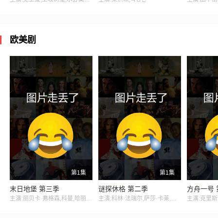
欧美剧
第1集
第1集
末日地堡 第三季
谜探休格 第二季
方舟一号 
主演:丽贝卡·弗格森,科曼,哈丽特·瓦尔特,才那扎·乌奇,阿维·纳什,亚历山大·莱利,肖恩·麦克雷,雷米·米尔纳,里克·戈麦斯,比利·波斯尔思韦特,克莱尔·珀金斯,阿什利·祖克曼,杰西卡·亨维克,劳拉·伊内斯,杰西卡·布朗·芬德利,莫文·克里斯蒂,里德·伯尼,马特·克拉文,科林·汉克斯,史蒂夫·扎恩
主演:科林·法瑞尔,萨莎·卡莱,托尼·达尔顿,劳拉·唐奈里,布赖恩·吉利斯,河镇,雷蒙德·李,杰克·托帕利安,谢伊·惠格姆,艾琳·吴