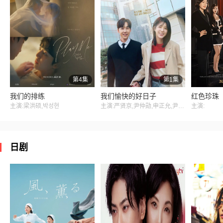
第4集
第1集
我们的排练
我们愉快的好日子
红色珍珠
主演:梁洪硕,박성현
主演:严贤京,尹仲勋,申正允,尹多英,金惠玉,鲜于在德,尹多勋,文喜京,李商淑,郑孝彬,李家豪,郑永琡
主演:
日剧