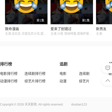
第1集
第1集
致命漫画
爱来了别错过
新男友
主演:吉拉瓦·苏提瓦尼沙克,提拉得·威提帕尼,钟朋·阿卢迪吉朋
主演:沙恩·塔纳特蓬,塔维萨普马尼
主演:
排行榜
追剧
电影排行榜
连续剧排行榜
电影
连续剧
联
动漫排行榜
综艺片排行榜
动漫
综艺片
版
Copyright © 2026 天天影院. All rights reserved.
douban123