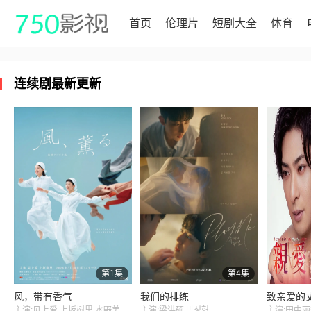
首页
伦理片
短剧大全
体育
连续剧最新更新
第1集
第4集
风，带有香气
我们的排练
主演:见上爱,上坂树里,水野美纪,早坂美海,小林隆,小林虎之介,津崎史郎,岩瀬顕子,三浦贵大,根岸季衣,大岛美幸,义达祐未,たくや,原田泰造,北村一辉,佐野晶哉,藤原季节,林裕太,坂东弥十郎,内田慈,小倉史也,片冈鹤太郎,松金米子,广冈由里子,春海四方,多部未华子,高岛政宏,二田絢乃,中田青渚,井上向日葵,丸山礼,研直子,生田绘梨花,菊池亚希子,中井友望,木越明,原嶋凛,玄理,伊势志摩,古川雄大,坂口涼太郎,平野生成,森田甘路,猫背椿,饭尾和树,若林时英,村上穂乃佳,东野绚香,大河原次郎,野添义弘,筒井道隆,仲
主演:梁洪硕,박성현
主演:田中丽