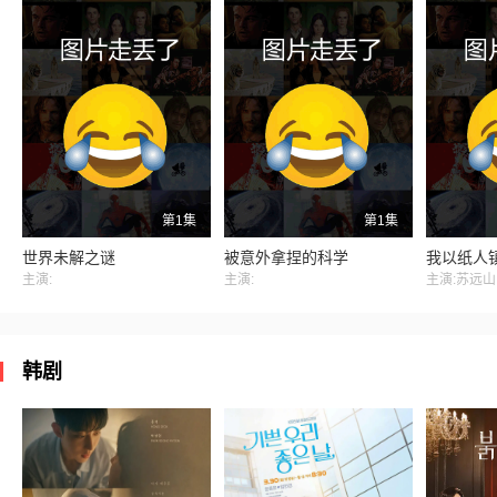
第1集
第1集
世界未解之谜
被意外拿捏的科学
我以纸人
主演:
主演:
主演:苏远山
韩剧