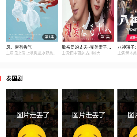
第1集
第1集
风，带有香气
致亲爱的丈夫~完美妻子的谎言~
主演:见上爱,上坂树里,水野美纪,早坂美海,小林隆,小林虎之介,津崎史郎,岩瀬顕子,三浦贵大,根岸季衣,大岛美幸,义达祐未,たくや,原田泰造,北村一辉,佐野晶哉,藤原季节,林裕太,坂东弥十郎,内田慈,小倉史也,片冈鹤太郎,松金米子,广冈由里子,春海四方,多部未华子,高岛政宏,二田絢乃,中田青渚,井上向日葵,丸山礼,研直子,生田绘梨花,菊池亚希子,中井友望,木越明,原嶋凛,玄理,伊势志摩,古川雄大,坂口涼太郎,平野生成,森田甘路,猫背椿,饭尾和树,若林时英,村上穂乃佳,东野绚香,大河原次郎,野添义弘,筒井道隆,仲
主演:田中丽奈,古川雄大
泰国剧