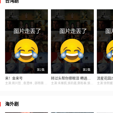
台湾剧
第2集
第2集
来！金来号
转过头帮你擦眼泪 轉過頭幫你擦眼淚
流星花园2
主演:周兴哲 , 袁澧林 , 邵雨薇 , 林思宇 , 黄冠智
主演:禾雁凱,張鈞嘉,鄭彫秦,張棋富,陳泊澈,林書蘊
海外剧