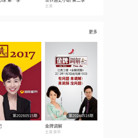
心球 第一季
世界通史小剧 第二季
主演:
更多
第20260515期
第20260518期
记
金牌调解
主演:章亭