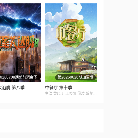
0260708期超前聚会下
第20260620期加更版
大逃脱 第八季
中餐厅 第十季
主演:黄晓明,王俊凯,昆凌,靳梦佳,张雅琪,林述巍,戴军,瞿颖,汪涵,尹浩宇,袁一琦