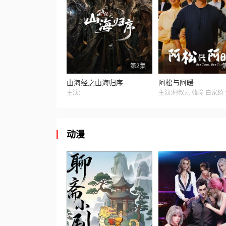
第2集
山海经之山海归序
阿松与阿暖
主演:
动漫