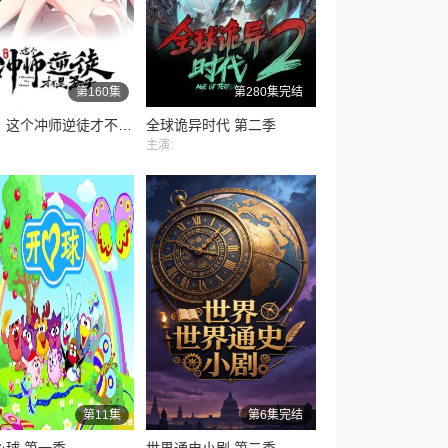
第160集
第280集完结
师尊：这个冲师逆徒才不是圣子 动态漫画
全球诡异时代 第二季
主演:
第11集
第6集完结