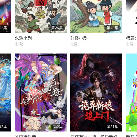
03集
第26集
第23集
水浒小剧
红楼小剧
主演:
主演:
主演:
第2集
第2集
第31集