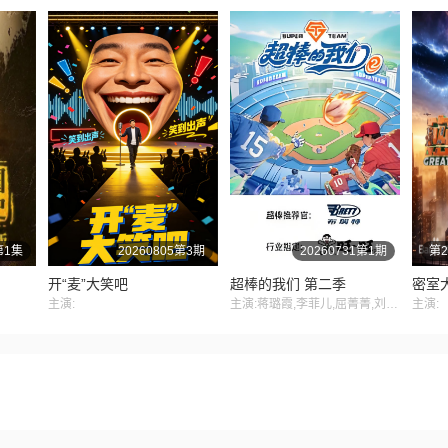
第1集
20260805第3期
20260731第1期
第2
开“麦”大笑吧
超棒的我们 第二季​
密室
主演:
主演:蒋璐霞,李菲儿,屈菁菁,刘维,吴俊霆,赵辰龙
主演: