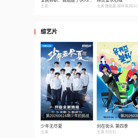
全民转职：我组建了BOSS军团 动态漫画
缔灵爱水心缠
主演:
综艺片
第20260616期少年的挑战
第202603
少年无尽夏
刘在街头 第四季
主演:
主演:刘在石