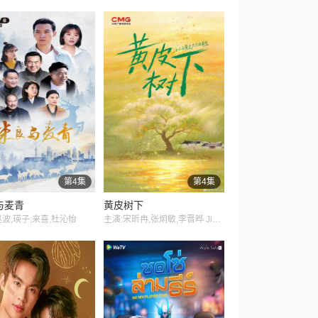
第4集
第4集
与麦青
黄皮树下
赵波,瑛子,来喜,杜沁怡
主演:宋昕冉,张炯敏,李晋晔 Jinye Li,张东升 Dongsheng Zhang,李七月