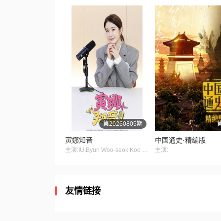
第20260805期
寅娜知音
中国通史·精编版
主演:IU,Byun Woo-seok,Koo Kyo-hwa,Kim Jae-wook
主演:
友情链接