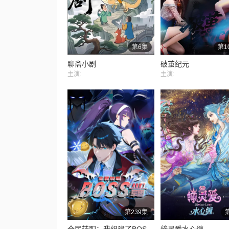
第6集
第1
聊斋小剧
破茧纪元
主演:
主演:
第239集