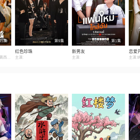
第5集
第9集
第1集
红色珍珠
新男友
恋爱
主演:柯叔元 韓瑜 白家綺 黃西田 楊子儀 張睿家 林玟誼 姚黛瑋 民雄 鄧志鴻 梁家榕 張再興 柏妍樺 鄒承恩 吳鈺萱 簡劭峰 張絡扉
主演:
主演: