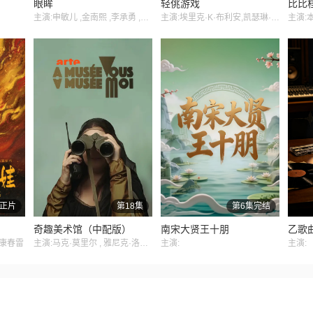
眼眸
轻佻游戏
比比
主演:申敏儿 ,金南熙 ,李承勇 ,金英雅
主演:埃里克·K·布利安,凯瑟琳·沙博,Erin Carter,Sarah Chouinard-Poirier,娜塔莉·古帕尔,Rose-Anne Déry,萨米尔·菲鲁兹,Carolanne Foucher,艾甜·加罗伊,安布雷·贾布兰,Fayolle Jean Jr.,Nicolas Krief,Jacques L&#039;Heureux,Ève Landry,朱莉·勒布勒东,阿加莎·勒杜,Simone Ledoux,索菲·勒图讷尔,弗罗伦斯·布莱恩,Antonin Mousseau-Rivard
主演:
正片
第18集
第6集完结
奇趣美术馆（中配版）
南宋大贤王十朋
乙歌
,康春雷
主演:马克·莫里尔 , 雅尼克·洛朗 ,艾米琳·巴亚特 ,杰里米·布瓦罗 , 芭芭拉·博洛特纳
主演:
主演: