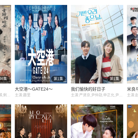
第6集
第1集
第1集
大空港～GATE24～
我们愉快的好日子
米良
主演:胡亦瑶,张景昀,刘尚麟,俐乐,汪子夕
主演:趣里
主演:严贤京,尹仲勋,申正允,尹多英,金惠玉,鲜于在德,尹多勋,文喜京,李商淑,郑孝彬,李家豪,郑永琡
主演: