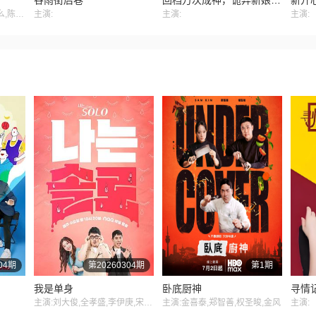
谷雨街后巷
回档万次成神，诡异新娘追上门
新开
主演:魏茹晨,郝祥海,阎么么,陈张太康,关云月,楚越,闫夜桥,刘知否,林柏青,陆庚宜,图特哈蒙,金琪
主演:
主演:
主演:
04期
第20260304期
第1期
我是单身
卧底厨神
寻情
主演:刘大俊,全孝盛,李伊庚,宋海娜
主演:金喜泰,郑智善,权圣晙,金风
主演: