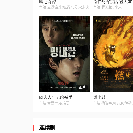
幽宅奇谭
奇怪的零食店 钱天堂
主演:应灏铭,朱娅,肖东昊,宋未央
主演:罗美兰 , 李来
正片
网内人：无脸杀手
燃比娃
主演:金旻奎,姜瑞夏
主演:杨皓宇,周迅,贝伊勒
连续剧