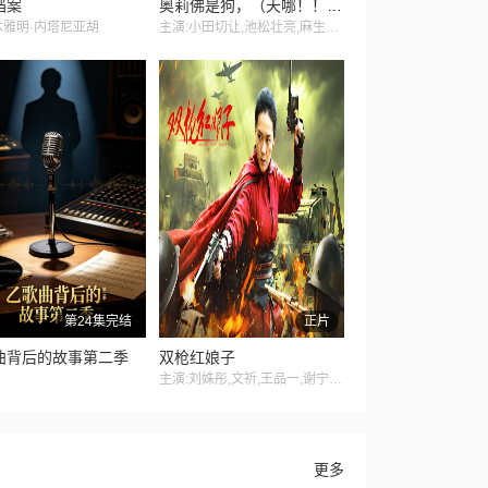
档案
奥莉佛是狗，（天哪！！）这家伙 电影版
本雅明·内塔尼亚胡
主演:小田切让,池松壮亮,麻生久美子,本田翼,冈山天音,黑木华,铃木庆一,永濑正敏,佐藤浩市,岛田久作,宇野祥平,香椎由宇,吉冈里帆,鹿贺丈史,森川葵,菊地姬奈,高岛政宏,浦井梨广,深津绘里
第24集完结
正片
曲背后的故事第二季
双枪红娘子
主演:刘姝彤,文祈,王品一,谢宁,王岗岗,陈之辉,李为民,魏兆雄,王程,邱晨阳
更多