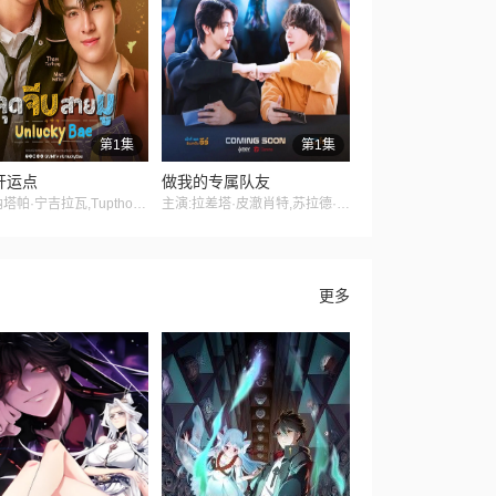
第1集
第1集
开运点
做我的专属队友
主演:纳塔帕·宁吉拉瓦,Tupthong Suwanrakanont,纳帕特·帕查拉恰瓦雷,帕纳功·拉克西里阿瑞,娜妮查·桑曼尼
主演:拉差塔·皮澈肖特,苏拉德·皮凌瓦,乔提帕·苏拉萨瓦,纳缇萨勘·差洛特,贲·奔伽铭·格伦威尔,瓦拉提普·基迪派山,Jay Sorathon Chaloemlapsombut,查卢彭·提坤朋提拉翁
更多