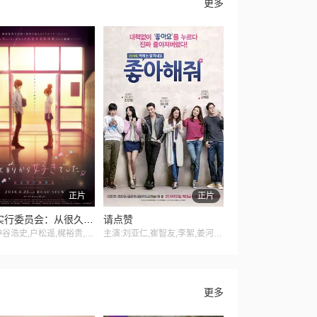
更多
正片
正片
告白实行委员会：从很久以前就喜欢你了
请点赞
主演:神谷浩史,户松遥,梶裕贵,阿澄佳奈,铃村健一,丰崎爱生,代永翼,麻仓桃,花江夏树,绿川光,雨宫天
主演:刘亚仁,崔智友,李絮,姜河那,金柱赫,李美妍,李姃垠
更多