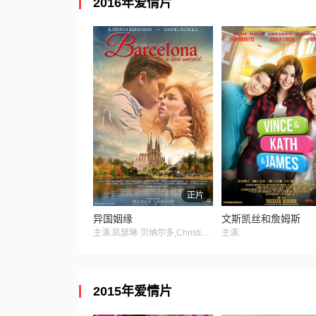
2016年爱情片
正片
异国姻缘
文斯凯丝和詹姆斯
主演:凯瑟琳·贝纳尔多,Christina Sanchez Elloso,Joshua Garcia,丹尼尔·帕迪亚
主演:
2015年爱情片