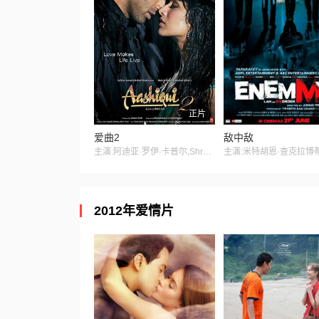
正片
爱曲2
敌中敌
主演:阿迪亚·罗伊·卡普尔,Shraddha,Kapoor,Shaad,Randhawa
2012年爱情片