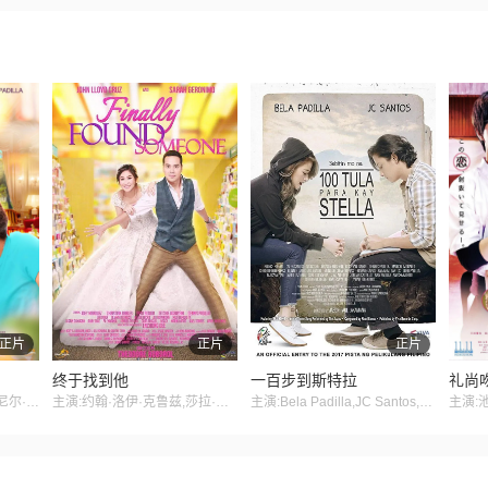
正片
正片
正片
终于找到他
一百步到斯特拉
礼尚
主演:凯瑟琳·贝纳尔多,丹尼尔·帕迪亚
主演:约翰·洛伊·克鲁兹,莎拉·杰罗尼莫
主演:Bela Padilla,JC Santos,Prince Stefan