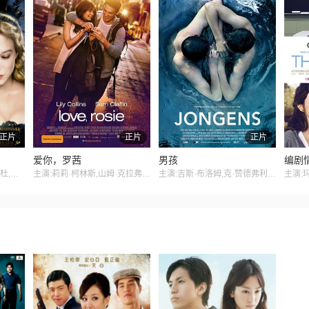
正片
正片
正片
爱你，罗茜
男孩
编剧
主演:文森特·卡索,蕾雅·赛杜,安德烈·杜索里埃,爱德华多·诺列加,米丽娅姆·沙琳斯,奥黛丽·拉米,萨拉·吉罗多,乔纳森·德缪杰,尼古拉斯·高布,卢卡·梅利瓦,伊冯娜·卡特菲德,德扬·布钦,沃尔夫冈·梅纳迪,米基·哈特,阿瑟·多普勒
主演:莉莉·柯林斯,山姆·克拉弗林,塔姆欣·伊格顿,杰美·温斯顿,克里斯蒂安·库克,阿特·帕金森
主演:吉斯·布洛姆,克·赞德弗利特,乔纳斯·斯莫德斯,东尼·卡斯,Stijn,Myron