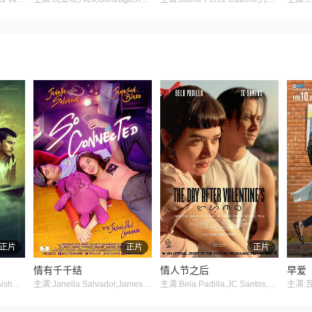
正片
正片
正片
情有千千结
情人节之后
早爱
主演:Remy,Ishak,Puteri,Aishah,王骏
主演:Janella Salvador,Jameson Blake,Ruby Rodriguez
主演:Bela Padilla,JC Santos,Regine Tolentino,Jay Castillo,Stacey Gabriel,Phoebe Villamor,Rayton Lamay,Merwyn Abel,Aries Go