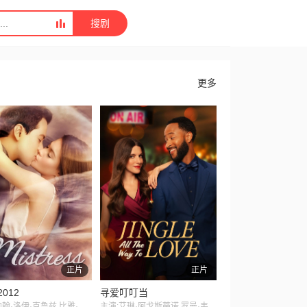
搜剧
更多
正片
正片
2012
寻爱叮叮当
主演:约翰·洛伊·克鲁兹,比雅·阿隆佐,罗纳尔多·巴尔德斯
主演:艾琳·阿戈斯蒂诺,罗曼·韦特,Connie Manfredi,Delia Lisette Chambers,Madé Joselita