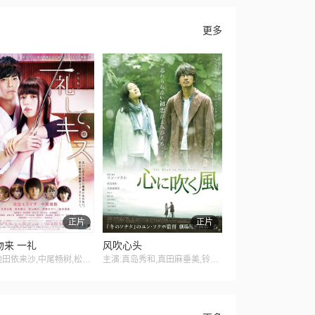
更多
正片
正片
吻来 一礼
风吹心头
主演:池田依来沙,中尾畅树,松尾太阳,铃木胜大,前山剛久,萩原实里,結木滉星,金森啓斗,奥仲麻琴,押田岳,牧田哲也,吉冈睦雄,佐藤友祐,真岛秀和
主演:真岛秀和,真田麻垂美,铃木仁,长谷川朝晴,驹井莲,菅原大吉,长內美那子