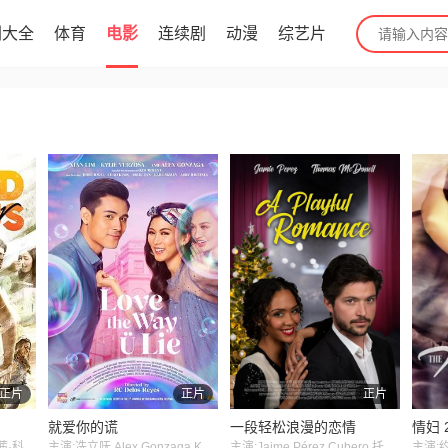
剧大全
体育
电影
连续剧
动漫
综艺片
正片
正片
正片
就爱你的谎
一段轻松浪漫的恋情
情妇 
主演:维杰·德韦拉贡达,拉茜·科纳,艾西瓦娅·拉杰什,Catherine Tresa,伊扎贝尔·蕾特
主演:冼立呒,Alex,Gonzaga,Kylie,Verzosa
主演:Jaime Pérez Cubero,托马斯·麦克唐纳