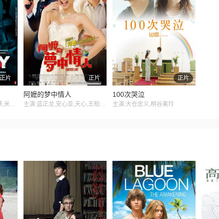
正片
正片
正片
阿嬷的梦中情人
100次哭泣
主演:米特胡恩·查克拉博蒂,米莫·查克拉博蒂,尤维卡·乔杜里
主演:蓝正龙,安心亚,天心,王柏杰,龙劭华,沈海蓉,廖峻,侯彦西,李亦捷
主演:大仓忠义,桐谷美玲