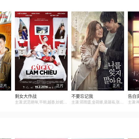
正片
正片
正片
剩女大作战
不要忘记我
主演:武范艳咪,平明,越香,妙妮,黄立
主演:郑雨盛,金荷娜,裴晟祐,张荣男,温宙完,林珠恩