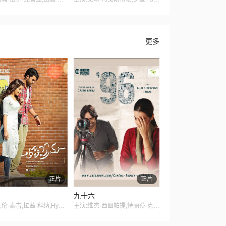
更多
正片
正片
九十六
主演:瓦伦·泰吉,拉茜·科纳,Hyper Aadi
主演:维杰·西图帕提,特丽莎·克里斯南