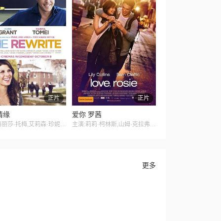
正片
正片
情缘
爱你 罗茜
主演:玛丽莎·托梅,艾莉森·珍妮,休·格兰特,克里斯·艾略特,J·K·西蒙斯,贝拉·希思科特
主演:莉莉·柯林斯,山姆·克拉弗林,塔姆欣·伊格顿,杰美·温斯顿,克里斯蒂安·库克,阿特·帕金森,马里昂·奥德怀尔
更多