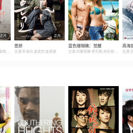
正片
正片
正片
恩娇
蓝色珊瑚礁：觉醒
高海
主演:伊莎贝尔·于佩尔,刘俊相,郑裕美,文素利,尹汝贞,文成根,权海骁
主演:朴海日,金武烈,金高银
主演:印第安娜·伊万斯,布伦顿·思韦茨,丹妮丝·理查兹,克里斯托弗·阿特金斯