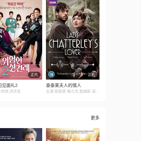
正片
正片
的见面礼2
查泰莱夫人的情人
陈世妍,洪宗玄
主演:荷丽黛·格兰杰,詹姆斯·诺顿,理查德·麦登,朱迪·科默,爱德华·霍尔克罗夫特
更多