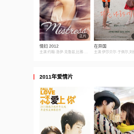
正片
情妇 2012
在异国
主演:约翰·洛伊·克鲁兹,比雅·阿隆佐,罗纳尔多·巴尔德斯
2011年爱情片