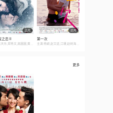
正片
正片
拔之恋Ⅱ
第一次
主演:古天乐,郑秀文,高圆圆,黄奕,刘浩龙
主演:杨颖,赵又廷,江珊,赵树海,田原
更多