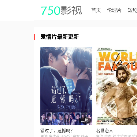
首页
伦理片
短
爱情片最新更新
正片
错过了，遗憾吗？
名世恋人
主演:庄达菲,王安宇,白客,敖子逸,赵佳丽,周澄奥,陈昊宇,黄子琪,吴汉坤,孙嘉灵,泰乐