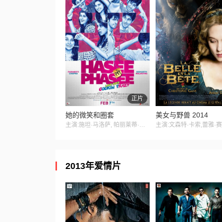
正片
她的微笑和圈套
美女与野兽 2014
主演:施坦·马洛萨, 帕丽莱蒂·曹帕拉 ,阿妲·莎玛
2013年爱情片