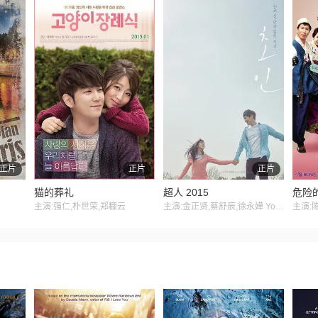
正片
正片
正片
猫的葬礼
超人 2015
危险
主演:强仁,朴世荣,郑糠云
主演:金正贤,蔡舒辰,徐永嬅 Young-hwa Seo,金玟锡
主演: